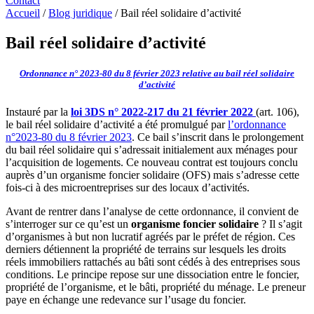
Contact
Accueil
/
Blog juridique
/
Bail réel solidaire d’activité
Bail réel solidaire d’activité
Ordonnance n° 2023-80 du 8 février 2023 relative au bail réel solidaire
d’activité
Instauré par la
loi 3DS n° 2022-217 du 21 février 2022
(art. 106),
le bail réel solidaire d’activité a été promulgué par
l’ordonnance
n°2023-80 du 8 février 2023
. Ce bail s’inscrit dans le prolongement
du bail réel solidaire qui s’adressait initialement aux ménages pour
l’acquisition de logements. Ce nouveau contrat est toujours conclu
auprès d’un organisme foncier solidaire (OFS) mais s’adresse cette
fois-ci à des microentreprises sur des locaux d’activités.
Avant de rentrer dans l’analyse de cette ordonnance, il convient de
s’interroger sur ce qu’est un
organisme foncier solidaire
? Il s’agit
d’organismes à but non lucratif agréés par le préfet de région. Ces
derniers détiennent la propriété de terrains sur lesquels les droits
réels immobiliers rattachés au bâti sont cédés à des entreprises sous
conditions. Le principe repose sur une dissociation entre le foncier,
propriété de l’organisme, et le bâti, propriété du ménage. Le preneur
paye en échange une redevance sur l’usage du foncier.