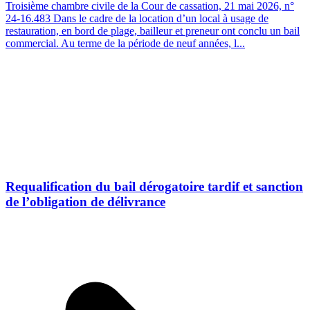
Troisième chambre civile de la Cour de cassation, 21 mai 2026, n°
24-16.483 Dans le cadre de la location d’un local à usage de
restauration, en bord de plage, bailleur et preneur ont conclu un bail
commercial. Au terme de la période de neuf années, l...
Requalification du bail dérogatoire tardif et sanction
de l’obligation de délivrance