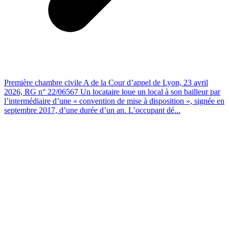
Première chambre civile A de la Cour d’appel de Lyon, 23 avril
2026, RG n° 22/06567 Un locataire loue un local à son bailleur par
l’intermédiaire d’une « convention de mise à disposition », signée en
septembre 2017, d’une durée d’un an. L’occupant dé...