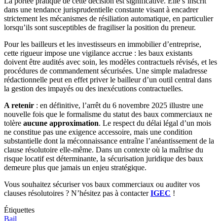
La portée pratique de cette décision est significative. Elle s’inscrit
dans une tendance jurisprudentielle constante visant à encadrer
strictement les mécanismes de résiliation automatique, en particulier
lorsqu’ils sont susceptibles de fragiliser la position du preneur.
Pour les bailleurs et les investisseurs en immobilier d’entreprise,
cette rigueur impose une vigilance accrue : les baux existants
doivent être audités avec soin, les modèles contractuels révisés, et les
procédures de commandement sécurisées. Une simple maladresse
rédactionnelle peut en effet priver le bailleur d’un outil central dans
la gestion des impayés ou des inexécutions contractuelles.
A retenir
: en définitive, l’arrêt du 6 novembre 2025 illustre une
nouvelle fois que le formalisme du statut des baux commerciaux ne
tolère
aucune approximation
. Le respect du délai légal d’un mois
ne constitue pas une exigence accessoire, mais une condition
substantielle dont la méconnaissance entraîne l’anéantissement de la
clause résolutoire elle-même. Dans un contexte où la maîtrise du
risque locatif est déterminante, la sécurisation juridique des baux
demeure plus que jamais un enjeu stratégique.
Vous souhaitez sécuriser vos baux commerciaux ou auditer vos
clauses résolutoires ? N’hésitez pas à contacter
IGEC
!
Étiquettes
Bail