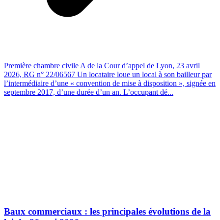
Première chambre civile A de la Cour d’appel de Lyon, 23 avril
2026, RG n° 22/06567 Un locataire loue un local à son bailleur par
l’intermédiaire d’une « convention de mise à disposition », signée en
septembre 2017, d’une durée d’un an. L’occupant dé...
Baux commerciaux : les principales évolutions de la