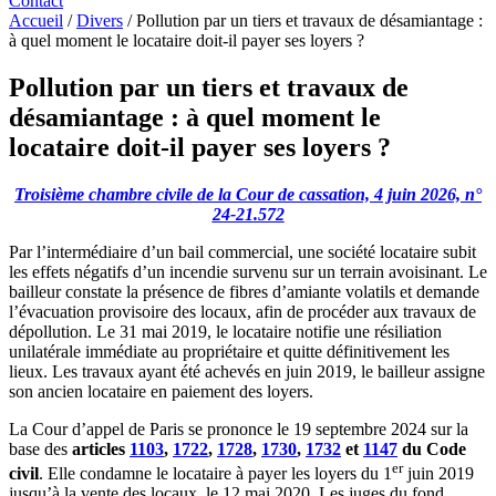
Contact
Accueil
/
Divers
/
Pollution par un tiers et travaux de désamiantage :
à quel moment le locataire doit-il payer ses loyers ?
Pollution par un tiers et travaux de
désamiantage : à quel moment le
locataire doit-il payer ses loyers ?
Troisième chambre civile de la Cour de cassation, 4
juin 2026, n°
24-21.572
Par l’intermédiaire d’un bail commercial, une société locataire subit
les effets négatifs d’un incendie survenu sur un terrain avoisinant. Le
bailleur constate la présence de fibres d’amiante volatils et demande
l’évacuation provisoire des locaux, afin de procéder aux travaux de
dépollution. Le 31 mai 2019, le locataire notifie une résiliation
unilatérale immédiate au propriétaire et quitte définitivement les
lieux. Les travaux ayant été achevés en juin 2019, le bailleur assigne
son ancien locataire en paiement des loyers.
La Cour d’appel de Paris se prononce le 19 septembre 2024 sur la
base des
articles
1103
,
1722
,
1728
,
1730
,
1732
et
1147
du Code
er
civil
. Elle condamne le locataire à payer les loyers du 1
juin 2019
jusqu’à la vente des locaux, le 12 mai 2020. Les juges du fond