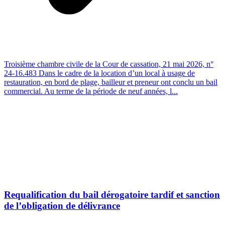
Troisième chambre civile de la Cour de cassation, 21 mai 2026, n°
24-16.483 Dans le cadre de la location d’un local à usage de
restauration, en bord de plage, bailleur et preneur ont conclu un bail
commercial. Au terme de la période de neuf années, l...
Requalification du bail dérogatoire tardif et sanction
de l’obligation de délivrance