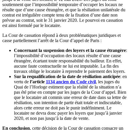
soutiennent que l’impossibilité temporaire d’occuper les locaux ne
résulte que d’une cause étrangère, et que la résiliation unilatérale du
contrat est irrégulière compte tenu de la fixation d’une date non
prévue au contrat, soit le 31 janvier 2020. Le pourvoi en cassation
est ainsi formulé par le locataire.
La Cour de cassation répond à deux problématiques juridiques et
casse partiellement l’arrêt de la Cour d’appel de Paris :
Concernant la suspension des loyers et la cause étrangère
:
l’impossibilité d’occupation des locaux résulte d’une cause
étrangère, écartant toute responsabilité du bailleur. En effet,
aucune faute contractuelle ne lui est imputable. La fin des
travaux oblige le locataire à reprendre le paiement des loyers.
Sur la requalification de la date de résiliation anticipée
: en
vertu de
l’article
1134 ancien du Code civil
, les juges du
Quai de l’Horloge estiment que la réalité de la situation n’a
pas été prise en compte par les juges de la Cour d’appel. Bien
que le locataire ait commis une erreur de date dans sa lettre de
résiliation, son intention de partir était totale et indiscutable,
alors cette erreur ne doit pas le punir indéfiniment. Le
locataire ne devra donc payer les loyers que jusqu’à janvier
2020, et non pas jusqu’à la date de vente.
En conclusion
, cette décision de la Cour de cassation consacre un