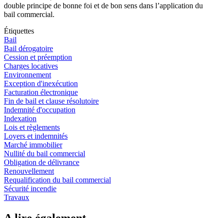
double principe de bonne foi et de bon sens dans l’application du
bail commercial.
Étiquettes
Bail
Bail dérogatoire
Cession et préemption
Charges locatives
Environnement
Exception d'inexécution
Facturation électronique
Fin de bail et clause résolutoire
Indemnité d'occupation
Indexation
Lois et règlements
Loyers et indemnités
Marché immobilier
Nullité du bail commercial
Obligation de délivrance
Renouvellement
Requalification du bail commercial
Sécurité incendie
Travaux