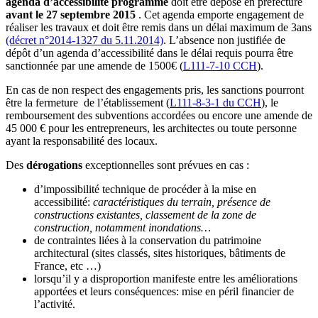
agenda d’accessibilité programmé
doit être déposé en préfecture
avant le 27 septembre 2015
. Cet agenda emporte engagement de
réaliser les travaux et doit être remis dans un délai maximum de 3ans
(décret n°2014-1327 du 5.11.2014)
. L’absence non justifiée de
dépôt d’un agenda d’accessibilité dans le délai requis pourra être
sanctionnée par une amende de 1500€ (
L111-7-10 CCH
).
En cas de non respect des engagements pris, les sanctions pourront
être la fermeture de l’établissement (
L111-8-3-1 du CCH
), le
remboursement des subventions accordées ou encore une amende de
45 000 € pour les entrepreneurs, les architectes ou toute personne
ayant la responsabilité des locaux.
Des
dérogations
exceptionnelles sont prévues en cas :
d’impossibilité technique de procéder à la mise en
accessibilité:
caractéristiques du terrain, présence de
constructions existantes, classement de la zone de
construction, notamment inondations…
de contraintes liées à la conservation du patrimoine
architectural (sites classés, sites historiques, bâtiments de
France, etc …)
lorsqu’il y a disproportion manifeste entre les améliorations
apportées et leurs conséquences: mise en péril financier de
l’activité.