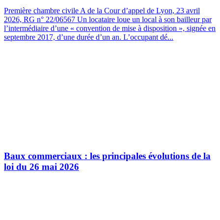
Première chambre civile A de la Cour d’appel de Lyon, 23 avril
2026, RG n° 22/06567 Un locataire loue un local à son bailleur par
l’intermédiaire d’une « convention de mise à disposition », signée en
septembre 2017, d’une durée d’un an. L’occupant dé...
Baux commerciaux : les principales évolutions de la
loi du 26 mai 2026