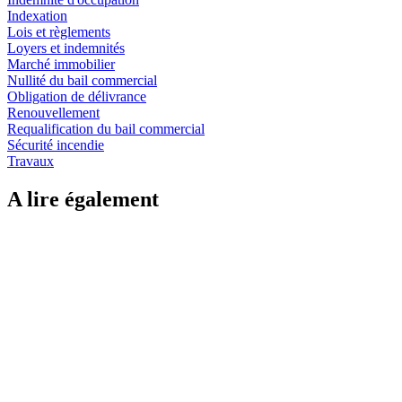
Indexation
Lois et règlements
Loyers et indemnités
Marché immobilier
Nullité du bail commercial
Obligation de délivrance
Renouvellement
Requalification du bail commercial
Sécurité incendie
Travaux
A lire également