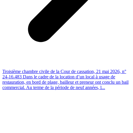
Troisième chambre civile de la Cour de cassation, 21 mai 2026, n°
24-16.483 Dans le cadre de la location d’un local à usage de
restauration, en bord de plage, bailleur et preneur ont conclu un bail
commercial. Au terme de la période de neuf années, l...