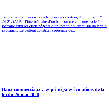
Troisième chambre civile de la Cour de cassation, 4 juin 2026, n°
24-21.572 Par l’intermédiaire d’un bail commercial, une société
locataire subit les effets négatifs d’un incendie survenu sur un terrain
avoisinant. Le bailleur constate la présence de...
Baux commerciaux : les principales évolutions de la
loi du 26 mai 2026