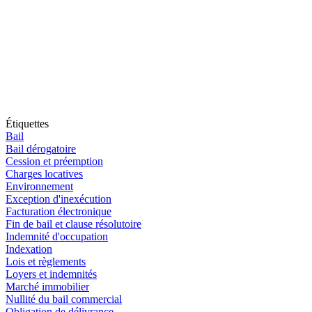
Étiquettes
Bail
Bail dérogatoire
Cession et préemption
Charges locatives
Environnement
Exception d'inexécution
Facturation électronique
Fin de bail et clause résolutoire
Indemnité d'occupation
Indexation
Lois et règlements
Loyers et indemnités
Marché immobilier
Nullité du bail commercial
Obligation de délivrance