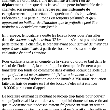
clientèle, il a droit alors à une
indemnité transfert
ou de
déplacement
, alors que dans le cas d’une perte irrémédiable de la
clientèle, son préjudice sera réparé par une
indemnité de
remplacement
lui permettant d’acquérir un fonds équivalent.
Précisons que la perte du fonds est toujours présumée et
qu’il
appartient au bailleur de démontrer que le préjudice peut être
moindre si l’activité est transférable
.
En l’espèce, le locataire a quitté les locaux loués pour s’installer
dans des
locaux neufs à environ 37 km
, il ne s’en est pas suivi une
perte totale de la clientèle, le preneur ayant pour
activité de livrer des
repas à des collectivités
, à partir des locaux loués, sa zone de
chalandise étant très étendue.
Pour exclure la prise en compte de la valeur du droit au bail dans le
calcul de l’indemnité, la cour d’appel retient que le Preneur a pu
transférer son fonds de commerce dans d’autres locaux de sorte que
son
préjudice est nécessairement inférieur à la valeur de ce
fonds.
L’indemnité d’éviction est donc limitée à 356.000€ déduction
faite des frais de remise en état des locaux s’élevant à environ
18.000€ par la cour d’appel.
Le locataire estimant ce montant beaucoup trop faible pour couvrir
son préjudice saisi la cour de cassation qui lui donne raison, estimant
que
le locataire avait nécessairement été privée du droit au bail en
devant quitter ses locaux,
peu important qu’elle ait pu transférer