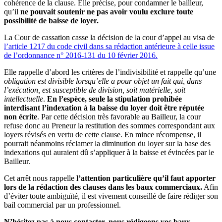
cohérence de la clause. Elle précise, pour condamner le bailleur,
qu’il
ne pouvait soutenir ne pas avoir voulu exclure toute
possibilité de baisse de loyer.
La Cour de cassation casse la décision de la cour d’appel au visa de
l’article 1217 du code civil dans sa rédaction antérieure à celle issue
de l’ordonnance n° 2016-131 du 10 février 2016.
Elle rappelle d’abord les critères de l’indivisibilité et rappelle qu’une
obligation est divisible lorsqu’elle a pour objet un fait qui, dans
l’exécution, est susceptible de division, soit matérielle, soit
intellectuelle
.
En l’espèce, seule la stipulation prohibée
interdisant l’indexation à la baisse du loyer doit ê
t
re réputée
non écrite
. Par cette décision très favorable au Bailleur, la cour
refuse donc au Preneur la restitution des sommes correspondant aux
loyers révisés en vertu de cette clause. En mince récompense, il
pourrait néanmoins réclamer la diminution du loyer sur la base des
indexations qui auraient dû s’appliquer à la baisse et évincées par le
Bailleur.
Cet arrêt nous rappelle
l’attention particulière qu’il faut apporter
lors de la rédaction des clauses dans les baux commerciaux.
Afin
d’éviter toute ambiguïté, il est vivement conseillé de faire rédiger son
bail commercial par un professionnel.
N’hésitez pas à nous contacter, nous rédigeons vos baux