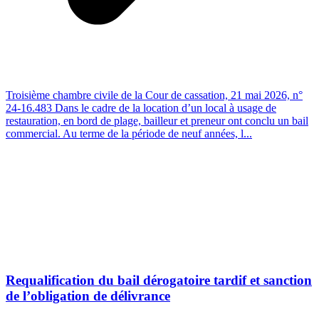
Troisième chambre civile de la Cour de cassation, 21 mai 2026, n°
24-16.483 Dans le cadre de la location d’un local à usage de
restauration, en bord de plage, bailleur et preneur ont conclu un bail
commercial. Au terme de la période de neuf années, l...
Requalification du bail dérogatoire tardif et sanction
de l’obligation de délivrance