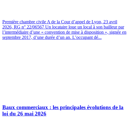
Première chambre civile A de la Cour d’appel de Lyon, 23 avril
2026, RG n° 22/06567 Un locataire loue un local à son bailleur par
l’intermédiaire d’une « convention de mise à disposition », signée en
septembre 2017, d’une durée d’un an. L’occupant dé...
Baux commerciaux : les principales évolutions de la
loi du 26 mai 2026