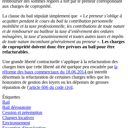
rembourser des sommes réglées à tort par le preneur correspondant
aux charges de copropriété.
La clause du bail stipulait simplement que « L
e preneur s’oblige à
acquitter pendant le cours du bail la contribution personnelle
mobilière et la taxe professionnelle, les contributions de toute nature
et de rembourser au bailleur la taxe d’enlèvement des ordures
ménagères, la taxe d’assainissement et toutes autres taxes et impôts
de toute nature incombant généralement au preneur
».
Les charges
de copropriété doivent donc être prévues au bail pour être
refacturables
.
Une grande liberté contractuelle s’applique à la refacturation des
charges bien que cette liberté ait été quelque peu encadrée par
la
réforme des baux commerciaux du 18.06.2014
qui interdit
désormais la refacturation de certaines charges telles que les
honoraires de gestion des loyers ou les dépenses de grosses
réparation de l
’article 606 du code civil
.
Étiquettes
Bail
Bail dérogatoire
Cession et préemption
Charges locatives
Environnement
Exception d'inexécution