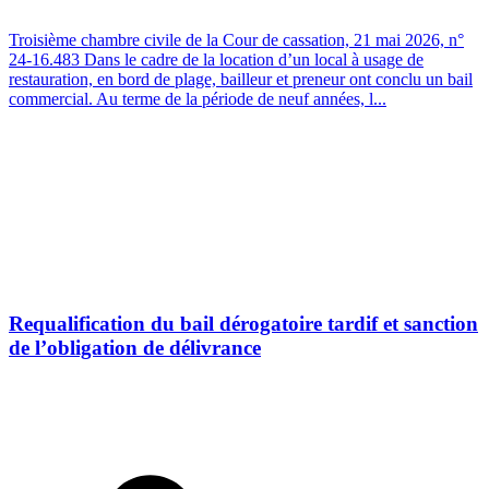
Troisième chambre civile de la Cour de cassation, 21 mai 2026, n°
24-16.483 Dans le cadre de la location d’un local à usage de
restauration, en bord de plage, bailleur et preneur ont conclu un bail
commercial. Au terme de la période de neuf années, l...
Requalification du bail dérogatoire tardif et sanction
de l’obligation de délivrance