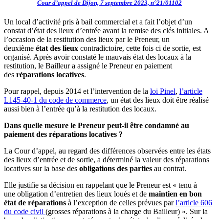
Cour d’appel de Dijon, 7 septembre 2023, n°21/01102
Un local d’activité pris à bail commercial et a fait l’objet d’un
constat d’état des lieux d’entrée avant la remise des clés initiales. A
l’occasion de la restitution des lieux par le Preneur, un
deuxième
état des lieux
contradictoire, cette fois ci de sortie, est
organisé. Après avoir constaté le mauvais état des locaux à la
restitution, le Bailleur a assigné le Preneur en paiement
des
réparations locatives
.
Pour rappel, depuis 2014 et l’intervention de la
loi Pinel
,
l’article
L145-40-1 du code de commerce
, un état des lieux doit être réalisé
aussi bien à l’entrée qu’à la restitution des locaux.
Dans quelle mesure le Preneur peut-il être condamné au
paiement des réparations locatives ?
La Cour d’appel, au regard des différences observées entre les états
des lieux d’entrée et de sortie, a déterminé la valeur des réparations
locatives sur la base des
obligations des parties
au contrat.
Elle justifie sa décision en rappelant que le Preneur est « tenu à
une obligation d’entretien des lieux loués et de
maintien en bon
état de réparations
à l’exception de celles prévues par
l’article 606
du code civil
(grosses réparations à la charge du Bailleur) ». Sur la