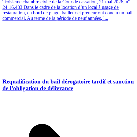
Troisième chambre civile de la Cour de cassation, 21 mai 2026, n°
24-16.483 Dans le cadre de la location d’un local à usage de
restauration, en bord de plage, bailleur et preneur ont conclu un bail
commercial. Au terme de la période de neuf années, l...
Requalification du bail dérogatoire tardif et sanction
de l’obligation de délivrance